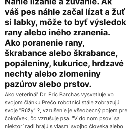
Náhle lízanie a žuvanie. Ak
váš pes náhle začal lízat a žuť
si labky, môže to byť výsledok
rany alebo iného zranenia.
Ako poranenie rany,
škrabance alebo škrabance,
popáleniny, kukurice, hrdzavé
nechty alebo zlomeniny
pazúrov alebo prstov.
Ako veterinář Dr. Eric Barchas vysvetľuje vo
svojom článku Prečo robotníci stále zobrazujú
svoje "Rúžy" ?, vzrušenie je všeobecný pojem pre
čokoľvek, čo vzrušuje psa. "V dolnom psovi sa
niektorí radi hrajú s vlasmi svojho človeka alebo