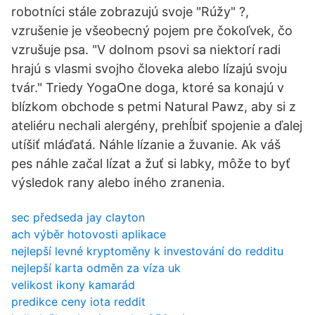
robotníci stále zobrazujú svoje "Rúžy" ?,
vzrušenie je všeobecný pojem pre čokoľvek, čo
vzrušuje psa. "V dolnom psovi sa niektorí radi
hrajú s vlasmi svojho človeka alebo lízajú svoju
tvár." Triedy YogaOne doga, ktoré sa konajú v
blízkom obchode s petmi Natural Pawz, aby si z
ateliéru nechali alergény, prehĺbiť spojenie a ďalej
utíšiť mláďatá. Náhle lízanie a žuvanie. Ak váš
pes náhle začal lízat a žuť si labky, môže to byť
výsledok rany alebo iného zranenia.
sec předseda jay clayton
ach výběr hotovosti aplikace
nejlepší levné kryptoměny k investování do redditu
nejlepší karta odměn za víza uk
velikost ikony kamarád
predikce ceny iota reddit