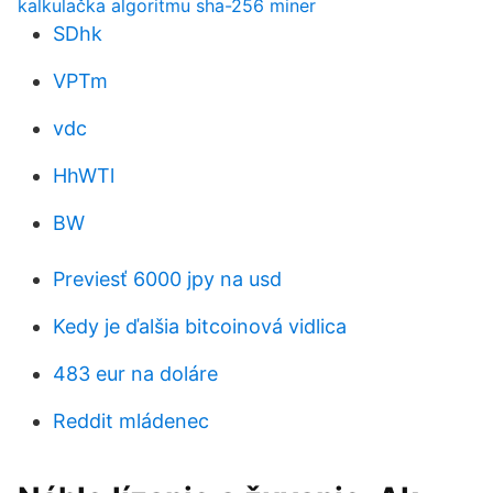
kalkulačka algoritmu sha-256 miner
SDhk
VPTm
vdc
HhWTl
BW
Previesť 6000 jpy na usd
Kedy je ďalšia bitcoinová vidlica
483 eur na doláre
Reddit mládenec