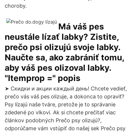
choroby.
Má váš pes
neustále lízať labky? Zistite,
prečo psi olizujú svoje labky.
Naučte sa, ako zabrániť tomu,
aby váš pes olizoval labky.
"Itemprop =" popis
➤ Скидки и акции каждый день! Chcete vedieť,
prečo vás váš pes olizuje, a dokonca to opraviť?
Psy lízajú naše tváre, pretože je to správanie
zdedené po vlkovi. Ak si chcete prečítať viac
článkov podobných Prečo psy olizujú?,
odporúčame vám vstúpiť do našej sek Prečo psy