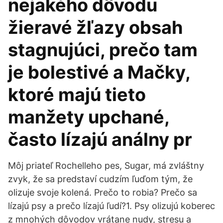
nejakého dôvodu
žieravé žľazy obsah
stagnujúci, prečo tam
je bolestivé a Mačky,
ktoré majú tieto
manžety upchané,
často lízajú análny pr
Môj priateľ Rochelleho pes, Sugar, má zvláštny
zvyk, že sa predstaví cudzím ľuďom tým, že
olizuje svoje kolená. Prečo to robia? Prečo sa
lízajú psy a prečo lízajú ľudí?1. Psy olizujú koberec
z mnohých dôvodov vrátane nudy, stresu a