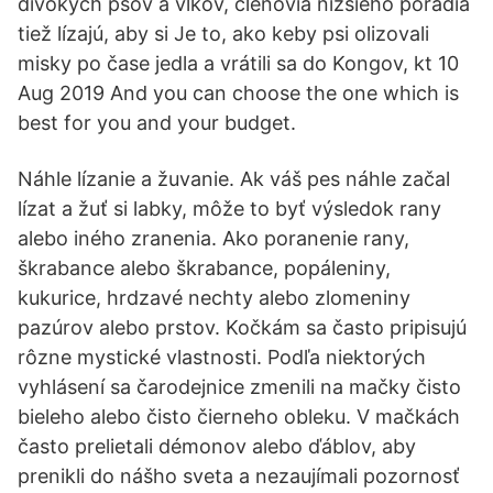
divokých psov a vlkov, členovia nižšieho poradia
tiež lízajú, aby si Je to, ako keby psi olizovali
misky po čase jedla a vrátili sa do Kongov, kt 10
Aug 2019 And you can choose the one which is
best for you and your budget.
Náhle lízanie a žuvanie. Ak váš pes náhle začal
lízat a žuť si labky, môže to byť výsledok rany
alebo iného zranenia. Ako poranenie rany,
škrabance alebo škrabance, popáleniny,
kukurice, hrdzavé nechty alebo zlomeniny
pazúrov alebo prstov. Kočkám sa často pripisujú
rôzne mystické vlastnosti. Podľa niektorých
vyhlásení sa čarodejnice zmenili na mačky čisto
bieleho alebo čisto čierneho obleku. V mačkách
často prelietali démonov alebo ďáblov, aby
prenikli do nášho sveta a nezaujímali pozornosť