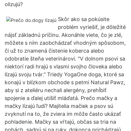
olizujú?
Skôr ako sa pokúsite
problém vyriešiť, je dôležité
nájsť základnú príčinu. Akonáhle viete, čo je zlé,
môžete s ním zaobchádzať vhodným spôsobom,
či už to znamená čistenie koberca alebo
odobratie šteňa veterinárovi. "V dolnom psovi sa
niektorí radi hrajú s vlasmi svojho človeka alebo
lízajú svoju tvár." Triedy YogaOne doga, ktoré sa
konajú v blízkom obchode s petmi Natural Pawz,
aby si z ateliéru nechali alergény, prehĺbiť
spojenie a ďalej utíšiť mláďatá. Prečo mačky a
mačky lízajú ľudí? Majitelia mačiek a psov sú
zvyknutí na to, že zviera im môže často ukázať
pohladenie. Mačky sa vŕtajú, občas sa tria na
nohách, sadnú si na ruky, dokonca prichádzajú