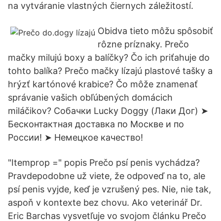
na vytváranie vlastných čiernych záležitostí.
Obidva tieto môžu spôsobiť
rôzne príznaky. Prečo
mačky milujú boxy a balíčky? Čo ich priťahuje do
tohto balíka? Prečo mačky lízajú plastové tašky a
hrýzť kartónové krabice? Čo môže znamenať
správanie vašich obľúbených domácich
miláčikov? Собачки Lucky Doggy (Лаки Дог) ➤
Бесконтактная доставка по Москве и по
России! ➤ Немецкое качество!
"Itemprop =" popis Prečo psí penis vychádza?
Pravdepodobne už viete, že odpoveď na to, ale
psí penis vyjde, keď je vzrušený pes. Nie, nie tak,
aspoň v kontexte bez chovu. Ako veterinář Dr.
Eric Barchas vysvetľuje vo svojom článku Prečo