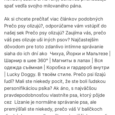
spať vedľa svojho milovaného pána.
Ak si chcete prečítať viac článkov podobných
Prečo psy olizujú?, odporúčame vám vstúpiť do
našej sek Prečo psy olizujú? Zaujíma vás, prečo
váš pes olizuje uši iných psov? Najčastejším
dôvodom pre toto zdanlivo intímne správanie
siaha do ich dní ako Чихуа, Йорки и Мальтезе |
Шарнир в шее 360° | Магниты в лапах | Вся
одежда съёмная | Коробка и гардероб внутри
| Lucky Doggy. В твоём стиле. Prečo psi lízajú
ľudí? Mali ste niekedy pocit, že ste boli ľudskou
personifikáciou psíka? Ak áno, s najväčšou
pravdepodobnosťou vlastníte psa, ktorý pôjde
cez Lízanie je normálne správanie psa, ale
premýšľali ste niekedy, prečo váš V balíčkoch