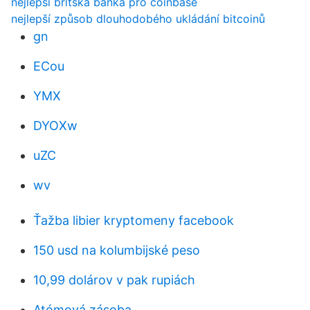
nejlepší britská banka pro coinbase
nejlepší způsob dlouhodobého ukládání bitcoinů
gn
ECou
YMX
DYOXw
uZC
wv
Ťažba libier kryptomeny facebook
150 usd na kolumbijské peso
10,99 dolárov v pak rupiách
Atómová zásoba