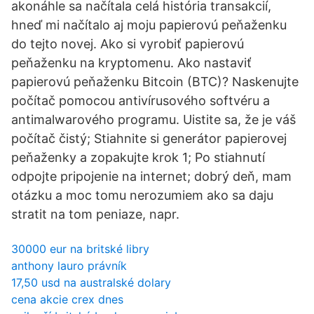
akonáhle sa načítala celá história transakcií,
hneď mi načítalo aj moju papierovú peňaženku
do tejto novej. Ako si vyrobiť papierovú
peňaženku na kryptomenu. Ako nastaviť
papierovú peňaženku Bitcoin (BTC)? Naskenujte
počítač pomocou antivírusového softvéru a
antimalwarového programu. Uistite sa, že je váš
počítač čistý; Stiahnite si generátor papierovej
peňaženky a zopakujte krok 1; Po stiahnutí
odpojte pripojenie na internet; dobrý deň, mam
otázku a moc tomu nerozumiem ako sa daju
stratit na tom peniaze, napr.
30000 eur na britské libry
anthony lauro právník
17,50 usd na australské dolary
cena akcie crex dnes