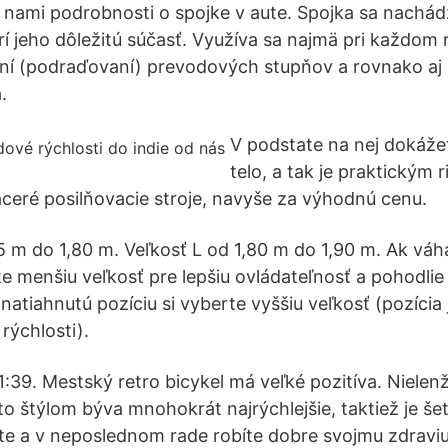
 s nami podrobnosti o spojke v aute. Spojka sa nach
rí jeho dôležitú súčasť. Využíva sa najmä pri každom 
aní (podraďovaní) prevodových stupňov a rovnako aj
.
V podstate na nej dokážet
telo, a tak je praktickým 
ceré posilňovacie stroje, navyše za výhodnú cenu.
5 m do 1,80 m. Veľkosť L od 1,80 m do 1,90 m. Ak váh
e menšiu veľkosť pre lepšiu ovládateľnosť a pohodlie 
 natiahnutú pozíciu si vyberte vyššiu veľkosť (pozícia 
rýchlosti).
:39. Mestský retro bicykel má veľké pozitíva. Nielen
o štýlom býva mnohokrát najrýchlejšie, taktiež je še
te a v neposlednom rade robíte dobre svojmu zdravi