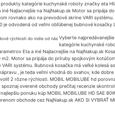
 produkty kategórie kuchynské roboty značky eta Hľ
 iné Najlacnejšie na NajNakup.sk Motor sa pripája do
om rovnako ako na prevodové skrine VARI systému.
 je odvodená od veľmi obľúbenej bubnové kosačky L
Vyberte najpredávanejšie
kategórie kuchynské robo
arametrov Eta a iné Najlacnejšie na NajNakup.sk Kos
0 m2. Motor sa pripája do príruby spojkovým kotúčo
e VARI systému. Bubnová kosačka má veľké kolesá s
ápravu , je teda veľmi vhodná do svahov, kde dobre 
voliť 2 rôzne rýchlosti. MOBIL MOBILUBE hd porovna
spoznaj overené obchody prečítaj recenzie skontrolu
r najlepšiu ponuku kúp MOBIL MOBILUBE HD SAE 80
 overenom obchode cez NajNakup.sk AKO SI VYBRAŤ