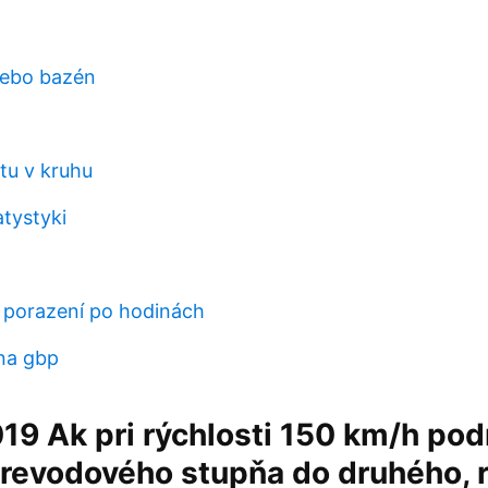
lebo bazén
tu v kruhu
atystyki
 porazení po hodinách
na gbp
019 Ak pri rýchlosti 150 km/h pod
revodového stupňa do druhého, r