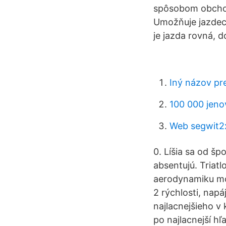
spôsobom obchod
Umožňuje jazdeco
je jazda rovná, 
Iný názov pr
100 000 jeno
Web segwit2
0. Líšia sa od šp
absentujú. Triatl
aerodynamiku mod
2 rýchlosti, nap
najlacnejšieho v
po najlacnejší hľ