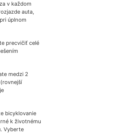
ádza v každom
rozjazde auta,
 pri úplnom
e precvičiť celé
riešením
ate medzi 2
(rovnejší
je
že bicyklovanie
trné k životnému
u. Vyberte