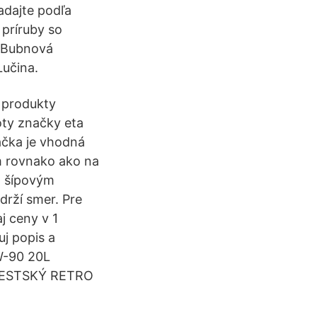
adajte podľa
 príruby so
 Bubnová
učina.
 produkty
ty značky eta
ačka je vhodná
m rovnako ako na
o šípovým
drží smer. Pre
j ceny v 1
j popis a
W-90 20L
 MESTSKÝ RETRO