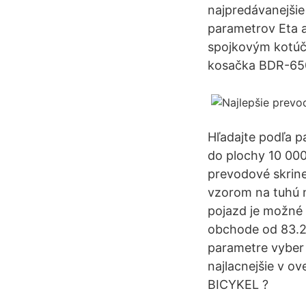
najpredávanejšie
parametrov Eta a
spojkovým kotúč
kosačka BDR-650
Hľadajte podľa p
do plochy 10 00
prevodové skrin
vzorom na tuhú n
pojazd je možné 
obchode od 83.2 
parametre vybe
najlacnejšie v
BICYKEL ?