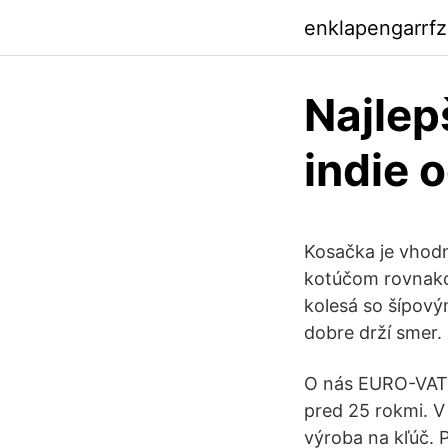
enklapengarrf
Najlep
indie 
Kosačka je vhodn
kotúčom rovnako
kolesá so šípový
dobre drží smer. 
O nás EURO-VAT, 
pred 25 rokmi. V
výroba na kľúč. 