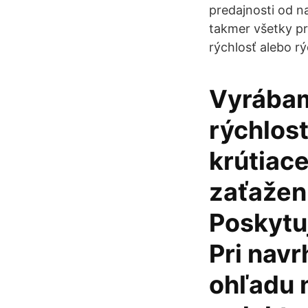
predajnosti od n
takmer všetky p
rýchlosť alebo r
Vyrábam
rýchlost
krútiac
zaťažen
Poskytuj
Pri navr
ohľadu n