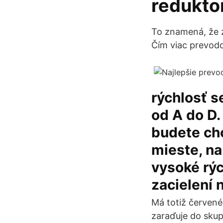
redukto
To znamená, že z
Čím viac prevodo
rýchlosť s
od A do D.
budete chc
mieste, na
vysoké rýc
zacielení 
Má totiž červené
zaraďuje do skup