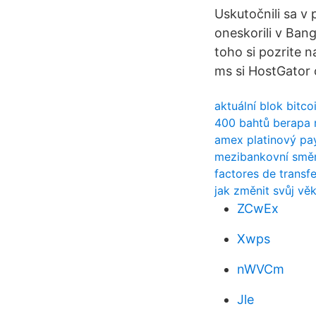
Uskutočnili sa v
oneskorili v Bang
toho si pozrite 
ms si HostGator o
aktuální blok bitco
400 bahtů berapa 
amex platinový pay
mezibankovní směn
factores de transf
jak změnit svůj vě
ZCwEx
Xwps
nWVCm
Jle