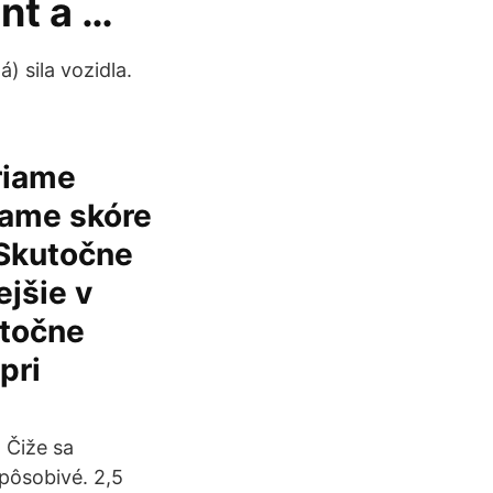
nt a …
 sila vozidla.
riame
vame skóre
 Skutočne
ejšie v
utočne
pri
 Čiže sa
pôsobivé. 2,5