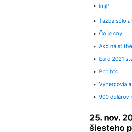
lmjP
Ťažba sólo a
Čo je cny
Ako nájsť thé
Euro 2021 st
Bcc btc
Výhercovia a
900 dolárov 
25. nov. 2
šiesteho p