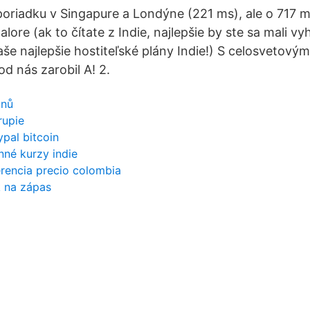
 poriadku v Singapure a Londýne (221 ms), ale o 717 
alore (ak to čítate z Indie, najlepšie by ste sa mali v
naše najlepšie hostiteľské plány Indie!) S celosvetov
d nás zarobil A! 2.
inů
rupie
pal bitcoin
né kurzy indie
erencia precio colombia
k na zápas