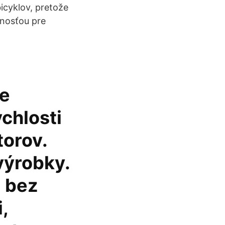
icyklov, pretože
nosťou pre
ie
chlosti
torov.
výrobky.
i bez
,