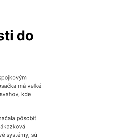
ti do
 spojkovým
osačka má veľké
 svahov, kde
začala pôsobiť
 zákazková
vé systémy, sú