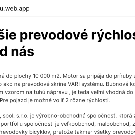
zu.web.app
šie prevodové rýchlos
od nás
á do plochy 10 000 m2. Motor sa pripája do príruby
 ako na prevodové skrine VARI systému. Bubnová k
m vzorom na tuhú nápravu , je teda veľmi vhodná do
Pre pojazd je možné voliť 2 rôzne rýchlosti.
spol. s.r.o. je výrobno-obchodná spoločnosť, ktorá 
 portfóliu spoločnosti je veľkoobchod, maloobchod,
Prevodovky bicyklov, pretože takmer všetky prevodo