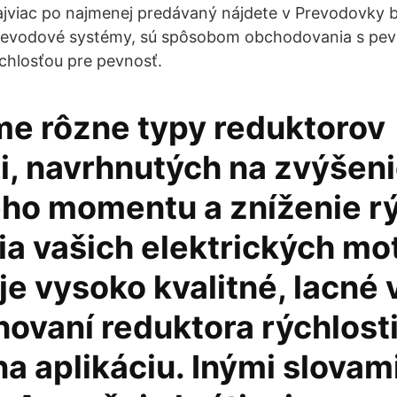
ajviac po najmenej predávaný nájdete v Prevodovky b
revodové systémy, sú spôsobom obchodovania s pev
ýchlosťou pre pevnosť.
e rôzne typy reduktorov
i, navrhnutých na zvýšen
eho momentu a zníženie rý
ia vašich elektrických mo
e vysoko kvalitné, lacné 
hovaní reduktora rýchlost
a aplikáciu. Inými slovami