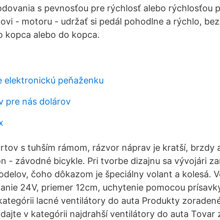
ovania s pevnosťou pre rýchlosť alebo rýchlosťou p
vi - motoru - udržať si pedál pohodlne a rýchlo, bez 
do kopca alebo do kopca.
e elektronickú peňaženku
v pre nás dolárov
x
ortov s tuhším rámom, rázvor náprav je kratší, brzdy 
on - závodné bicykle. Pri tvorbe dizajnu sa vývojári z
elov, čoho dôkazom je špeciálny volant a kolesá. Ve
ájanie 24V, priemer 12cm, uchytenie pomocou prísavk
 kategórii lacné ventilátory do auta Produkty zoraden
adajte v kategórii najdrahší ventilátory do auta Tova