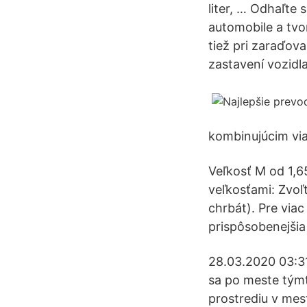
liter, … Odhaľte
automobile a tvo
tiež pri zaraďov
zastavení vozidla
kombinujúcim via
Veľkosť M od 1,6
veľkosťami: Zvoľt
chrbát). Pre viac
prispôsobenejšia 
28.03.2020 03:31
sa po meste týmt
prostrediu v mes