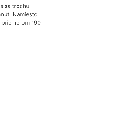
ms sa trochu
yhnúť. Namiesto
ým priemerom 190