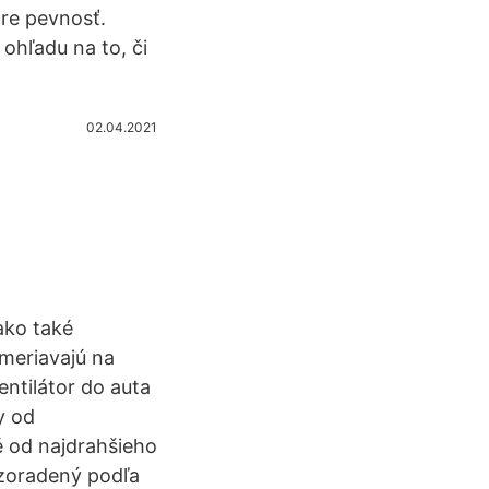
re pevnosť.
ohľadu na to, či
02.04.2021
ako také
ameriavajú na
ntilátor do auta
y od
é od najdrahšieho
r zoradený podľa