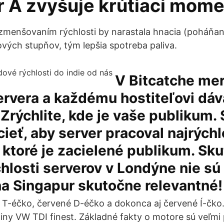
r A zvyšuje krútiaci mome
menšovaním rýchlosti by narastala hnacia (poháňaná)
vých stupňov, tým lepšia spotreba paliva.
V Bitcatche me
ervera a každému hostiteľovi dá
 Zrýchlite, kde je vaše publikum.
ieť, aby server pracoval najrýchl
 ktoré je zacielené publikum. Sk
hlosti serverov v Londýne nie sú 
na Singapur skutočne relevantné!
 T-éčko, červené D-éčko a dokonca aj červené Í-čko.
iny VW TDI finest. Základné fakty o motore sú veľmi 