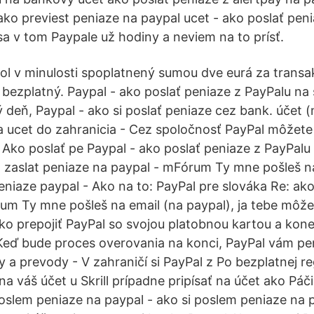
ako previest peniaze na paypal ucet - ako poslať pen
sa v tom Paypale už hodiny a neviem na to prísť.
ol v minulosti spoplatnený sumou dve eurá za transak
 bezplatný. Paypal - ako poslať peniaze z PayPalu na 
ý deň, Paypal - ako si poslať peniaze cez bank. účet
a ucet do zahranicia - Cez spoločnosť PayPal môžet
 Ako poslať pe Paypal - ako poslať peniaze z PayPalu 
o zaslat peniaze na paypal - mFórum Ty mne pošleš n
eniaze paypal - Ako na to: PayPal pre slováka Re: ak
um Ty mne pošleš na email (na paypal), ja tebe môž
Ako prepojiť PayPal so svojou platobnou kartou a kone
 Keď bude proces overovania na konci, PayPal vám p
 a prevody - V zahraničí si PayPal z Po bezplatnej re
na váš účet u Skrill prípadne pripísať na účet ako Páč
 poslem peniaze na paypal - ako si poslem peniaze na 