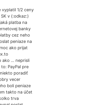
vyplatil 1/2 ceny
SK v (:odkaz:)
aká platba na
ternetovej banky
platby cez neho
oslat peniaze na
moc ako prijat
ux.to
 ako … neprisli
 to: PayPal pre
 niekto poradiť
obry vecer
ho boli peniaze
em takto na účet
kolko trva
aypal poslat