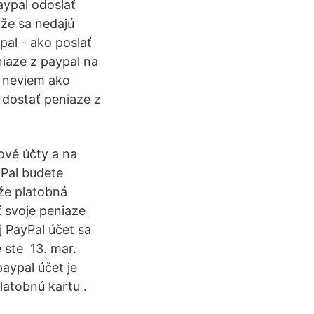
aypal odoslať
 že sa nedajú
pal - ako poslať
niaze z paypal na
e neviem ako
 dostať peniaze z
ové účty a na
yPal budete
 že platobná
ť svoje peniaze
j PayPal účet sa
 ste 13. mar.
aypal účet je
latobnú kartu .