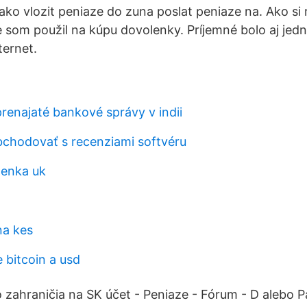
 ako vlozit peniaze do zuna poslat peniaze na. Ako si
e som použil na kúpu dovolenky. Príjemné bolo aj je
ternet.
renajaté bankové správy v indii
bchodovať s recenziami softvéru
ženka uk
na kes
 bitcoin a usd
 zahraničia na SK účet - Peniaze - Fórum - D alebo P