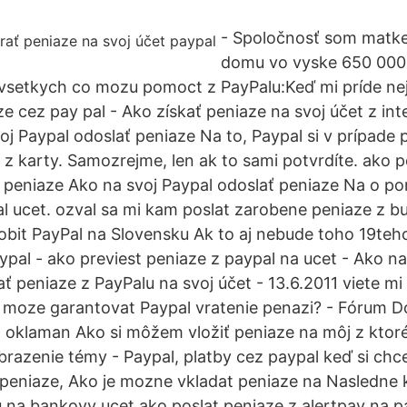
- Spoločnosť som matke 
domu vo vyske 650 000 
vsetkych co mozu pomoct z PayPalu:Keď mi príde nej
ze cez pay pal - Ako získať peniaze na svoj účet z in
oj Paypal odoslať peniaze Na to, Paypal si v prípade 
 z karty. Samozrejme, len ak to sami potvrdíte. ako p
t peniaze Ako na svoj Paypal odoslať peniaze Na o po
l ucet. ozval sa mi kam poslat zarobene peniaze z b
t PayPal na Slovensku Ak to aj nebude toho 19teho
ypal - ako previest peniaze z paypal na ucet - Ako na
ť peniaze z PayPalu na svoj účet - 13.6.2011 viete mi
o moze garantovat Paypal vratenie penazi? - Fórum D
 oklaman Ako si môžem vložiť peniaze na môj z ktoré
azenie témy - Paypal, platby cez paypal keď si chc
 peniaze, Ako je mozne vkladat peniaze na Nasledne 
 na bankovy ucet ako poslat peniaze z alertpay na p