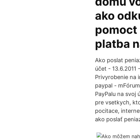
domu vo
ako odk
pomoct 
platba 
Ako poslat penia
účet - 13.6.2011 
Privyrobenie na 
paypal - mFórum 
PayPalu na svoj 
pre vsetkych, kto
pocitace, interne
ako poslať penia