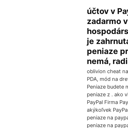
účtov v Pa
zadarmo v
hospodársk
je zahrnu
peniaze pr
nemá, rad
oblivion cheat n
PDA, mód na drev
Peniaze budete m
peniaze z . ako 
PayPal Firma Pay
akýkoľvek PayPal
peniaze na paypal
peniaze na paypa