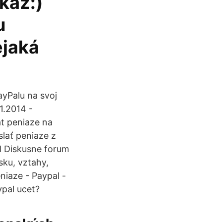
kaz:)
u
ejaká
ayPalu na svoj
1.2014 -
at peniaze na
lať peniaze z
al Diskusne forum
sku, vztahy,
niaze - Paypal -
ypal ucet?