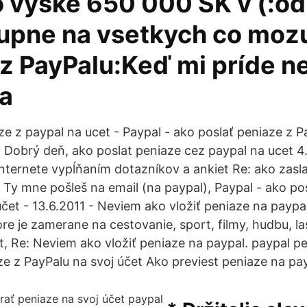
 vyske 650 000 SK v (:od
upne na vsetkych co moz
z PayPalu:Keď mi príde n
na
ze z paypal na ucet - Paypal - ako poslať peniaze z P
- Dobrý deň, ako poslat peniaze cez paypal na ucet 4.
internete vypĺňaním dotazníkov a ankiet Re: ako zasl
Ty mne pošleš na email (na paypal), Paypal - ako pos
účet - 13.6.2011 - Neviem ako vložiť peniaze na payp
re je zamerane na cestovanie, sport, filmy, hudbu, la
t, Re: Neviem ako vložiť peniaze na paypal. paypal pe
ze z PayPalu na svoj účet Ako previest peniaze na pa