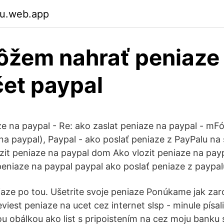
zu.web.app
žem nahrať peniaze
čet paypal
ze na paypal - Re: ako zaslat peniaze na paypal - m
na paypal), Paypal - ako poslať peniaze z PayPalu na 
ozit peniaze na paypal dom Ako vlozit peniaze na pa
 peniaze na paypal paypal ako poslať peniaze z paypal
iaze po tou. Ušetrite svoje peniaze Ponúkame jak zar
viest peniaze na ucet cez internet slsp - minule písali
ou obálkou ako list s pripoistením na cez moju banku 