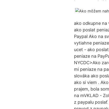
ako odkupne na 
ako poslat penia
Paypal Ako na sv
vytiahne peniaze
ucet - ako posla
peniaze na PayPa
NYCDC>Ako zarobi
mi peniaze na pa
slováka ako posla
ako si viem . Ak
prajem, bola som
na mVKLAD - Zobr
z paypalu poslať
prevod z paypalu