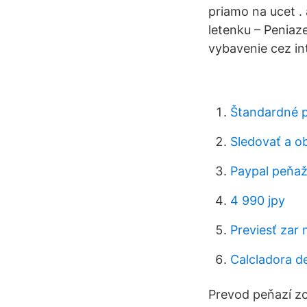
priamo na ucet .
letenku – Peniaz
vybavenie cez in
Štandardné p
Sledovať a o
Paypal peňa
4 990 jpy
Previesť zar 
Calcladora de
Prevod peňazí zo