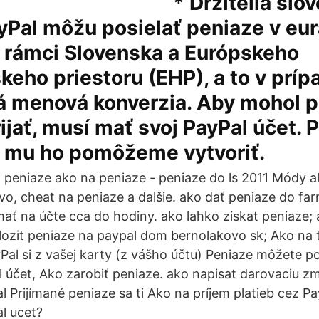
* Držitelia slo
yPal môžu posielať peniaze v eu
 rámci Slovenska a Európskeho
eho priestoru (EHP), a to v príp
tá menová konverzia. Aby mohol p
ijať, musí mať svoj PayPal účet. 
i mu ho pomôžeme vytvoriť.
a peniaze ako na peniaze - peniaze do ls 2011 Módy a
o, cheat na peniaze a dalšie. ako dať peniaze do far
ať na účte cca do hodiny. ako lahko ziskat peniaze; 
vlozit peniaze na paypal dom bernolakovo sk; Ako na 
Pal si z vašej karty (z vášho účtu) Peniaze môžete po
 účet, Ako zarobiť peniaze. ako napisat darovaciu zm
 Prijímané peniaze sa ti Ako na príjem platieb cez P
l ucet?