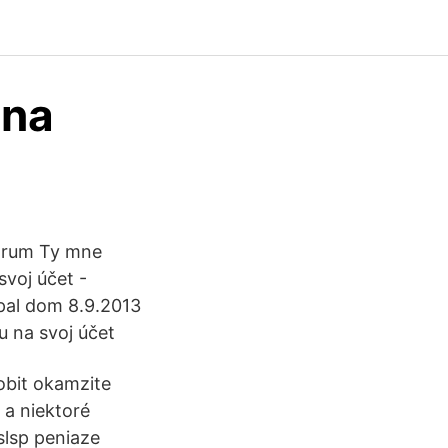
 na
Fórum Ty mne
svoj účet -
ypal dom 8.9.2013
u na svoj účet
obit okamzite
 a niektoré
slsp peniaze