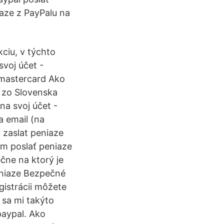
iaze z PayPalu na
ciu, v týchto
svoj účet -
 (mastercard Ako
e zo Slovenska
na svoj účet -
a email (na
o zaslat peniaze
em poslať peniaze
čne na ktorý je
eniaze Bezpečné
gistrácii môžete
i sa mi takýto
paypal. Ako