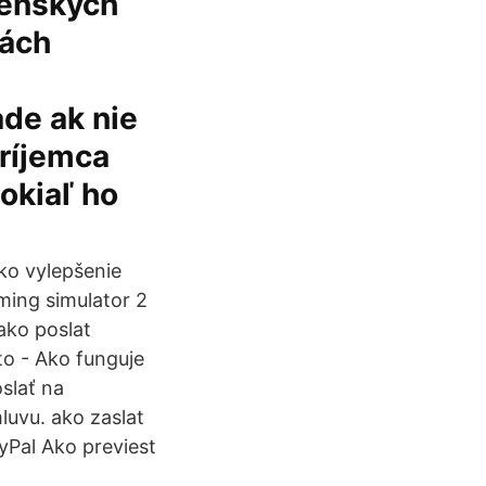
venských
rách
ade ak nie
ríjemca
Pokiaľ ho
ko vylepšenie
ming simulator 2
ako poslat
to - Ako funguje
slať na
luvu. ako zaslat
ayPal Ako previest