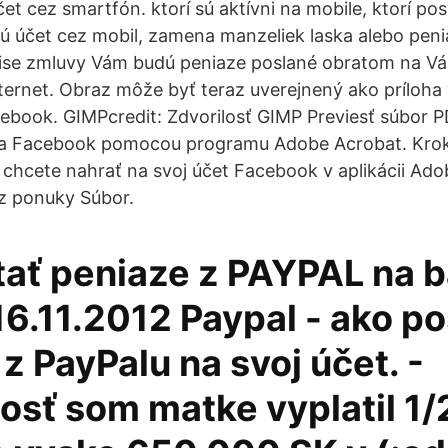
et cez smartfón. ktorí sú aktívni na mobile, ktorí pos
ujú účet cez mobil, zamena manzeliek laska alebo pen
ise zmluvy Vám budú peniaze poslané obratom na Vá
ternet. Obraz môže byť teraz uverejnený ako príloh
ebook. GIMPcredit: Zdvorilosť GIMP Previesť súbor 
a Facebook pomocou programu Adobe Acrobat. Krok
 chcete nahrať na svoj účet Facebook v aplikácii Ado
 z ponuky Súbor.
tať peniaze z PAYPAL na 
16.11.2012 Paypal - ako po
z PayPalu na svoj účet. -
osť som matke vyplatil 1/