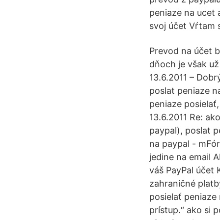
peniaze na ucet 
svoj účet Vŕtam 
Prevod na účet b
dňoch je však už
13.6.2011 – Dobr
poslat peniaze n
peniaze posielať,
13.6.2011 Re: ak
paypal), poslat p
na paypal - mFór
jedine na email 
váš PayPal účet
zahraničné platby
posielať peniaze 
prístup.“ ako si