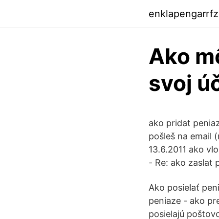
enklapengarrf
Ako mô
svoj ú
ako pridat penia
pošleš na email (
13.6.2011 ako vl
- Re: ako zaslat
Ako posielať pen
peniaze - ako pre
posielajú poštov