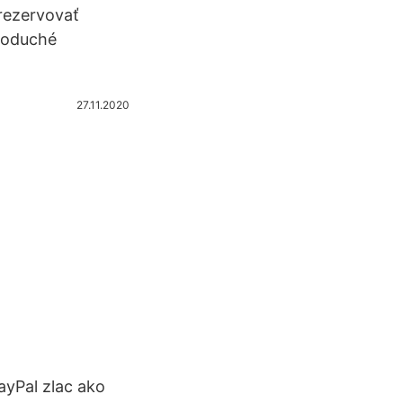
 rezervovať
dnoduché
27.11.2020
ayPal zlac ako