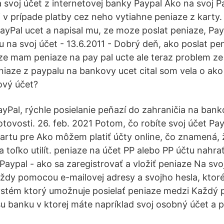
a svoj účet z internetovej banky Paypal Ako na svoj P
i v prípade platby cez neho vytiahne peniaze z karty.
PayPal ucet a napisal mu, ze moze poslat peniaze, Pay
u na svoj účet - 13.6.2011 - Dobrý deň, ako poslat pe
kze mam peniaze na pay pal ucte ale teraz problem z
niaze z paypalu na bankovy ucet cital som vela o ako
vý účet?
yPal, rýchle posielanie peňazí do zahraničia na bank
otovosti. 26. feb. 2021 Potom, čo robíte svoj účet Pa
kartu pre Ako môžem platiť účty online, čo znamená,
 toľko utilít. peniaze na účet PP alebo PP účtu nahra
aypal - ako sa zaregistrovať a vložiť peniaze Na svo
 vždy pomocou e-mailovej adresy a svojho hesla, ktoré
ystém ktorý umožnuje posielať peniaze medzi Každý p
u banku v ktorej máte napríklad svoj osobný účet a p