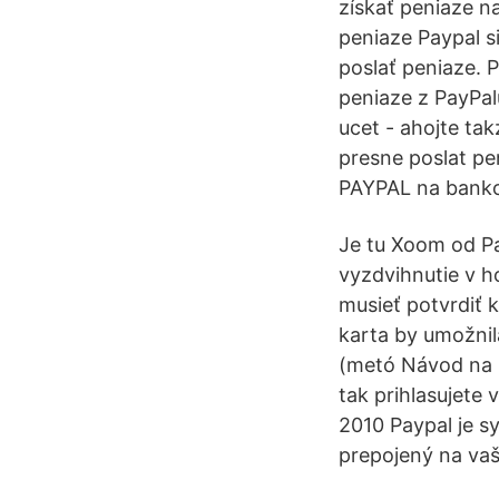
získať peniaze n
peniaze Paypal s
poslať peniaze. 
peniaze z PayPal
ucet - ahojte ta
presne poslat pe
PAYPAL na banko
Je tu Xoom od Pa
vyzdvihnutie v h
musieť potvrdiť 
karta by umožnila
(metó Návod na P
tak prihlasujete
2010 Paypal je s
prepojený na vaš