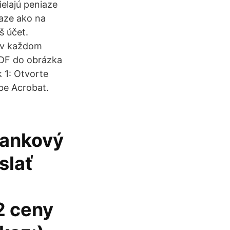
ielajú peniaze
iaze ako na
š účet.
a v každom
PDF do obrázka
 1: Otvorte
be Acrobat.
bankový
slať
2 ceny