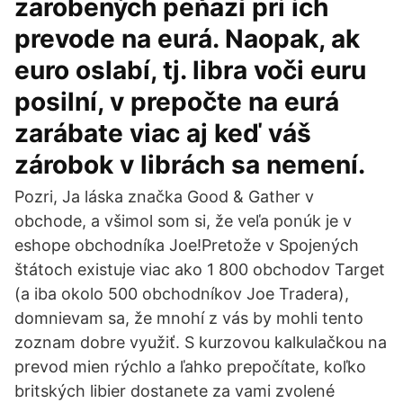
zarobených peňazí pri ich
prevode na eurá. Naopak, ak
euro oslabí, tj. libra voči euru
posilní, v prepočte na eurá
zarábate viac aj keď váš
zárobok v librách sa nemení.
Pozri, Ja láska značka Good & Gather v
obchode, a všimol som si, že veľa ponúk je v
eshope obchodníka Joe!Pretože v Spojených
štátoch existuje viac ako 1 800 obchodov Target
(a iba okolo 500 obchodníkov Joe Tradera),
domnievam sa, že mnohí z vás by mohli tento
zoznam dobre využiť. S kurzovou kalkulačkou na
prevod mien rýchlo a ľahko prepočítate, koľko
britských libier dostanete za vami zvolené