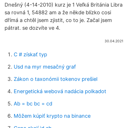
Dnešný (4-14-2010) kurz je 1 Veľká Británia Libra
sa rovná 1, 54882 am a že někde blízko cosi
dřímá a chtěl jsem zjistit, co to je. Začal jsem
pátrat. se dozvíte ve 4.
30.04.2021
C # získať typ
Usd na myr mesačný graf
Zákon o taxonómii tokenov prešiel
Energetická webová nadácia polkadot
Ab = bc bc = cd
Môžem kúpiť krypto na binance