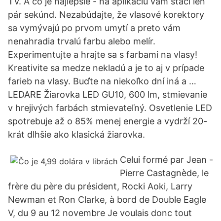
TV. A čo je najlepšie - na aplikáciu vám stačí len
pár sekúnd. Nezabúdajte, že vlasové korektory
sa vymývajú po prvom umytí a preto vám
nenahradia trvalú farbu alebo melír.
Experimentujte a hrajte sa s farbami na vlasy!
Kreativite sa medze nekladú a je to aj v prípade
farieb na vlasy. Buďte na niekoľko dní iná a …
LEDARE Žiarovka LED GU10, 600 lm, stmievanie
v hrejivých farbách stmievateľný. Osvetlenie LED
spotrebuje až o 85% menej energie a vydrží 20-
krát dlhšie ako klasická žiarovka.
Celui formé par Jean -
Pierre Castagnède, le
frère du père du président, Rocki Aoki, Larry
Newman et Ron Clarke, à bord de Double Eagle
V, du 9 au 12 novembre Je voulais donc tout