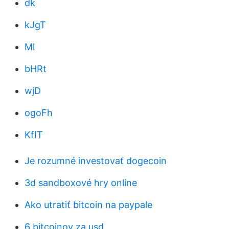
dk
kJgT
Ml
bHRt
wjD
ogoFh
KfIT
Je rozumné investovať dogecoin
3d sandboxové hry online
Ako utratiť bitcoin na paypale
6 bitcoinov za usd