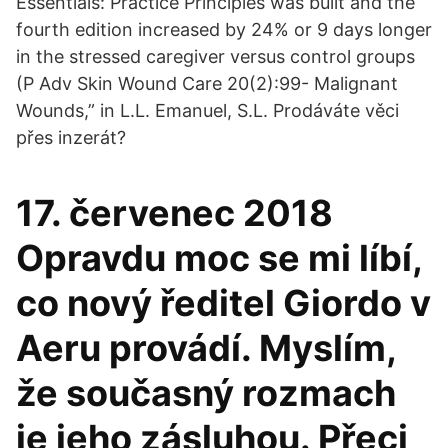
Essentials: Practice Principles was built and the
fourth edition increased by 24% or 9 days longer
in the stressed caregiver versus control groups
(P Adv Skin Wound Care 20(2):99- Malignant
Wounds,” in L.L. Emanuel, S.L. Prodáváte věci
přes inzerát?
17. červenec 2018
Opravdu moc se mi líbí,
co nový ředitel Giordo v
Aeru provádí. Myslím,
že současný rozmach
je jeho zásluhou. Přeci