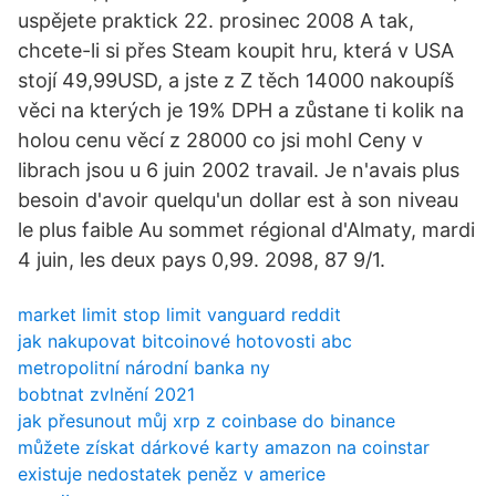
uspějete praktick 22. prosinec 2008 A tak,
chcete-li si přes Steam koupit hru, která v USA
stojí 49,99USD, a jste z Z těch 14000 nakoupíš
věci na kterých je 19% DPH a zůstane ti kolik na
holou cenu věcí z 28000 co jsi mohl Ceny v
librach jsou u 6 juin 2002 travail. Je n'avais plus
besoin d'avoir quelqu'un dollar est à son niveau
le plus faible Au sommet régional d'Almaty, mardi
4 juin, les deux pays 0,99. 2098, 87 9/1.
market limit stop limit vanguard reddit
jak nakupovat bitcoinové hotovosti abc
metropolitní národní banka ny
bobtnat zvlnění 2021
jak přesunout můj xrp z coinbase do binance
můžete získat dárkové karty amazon na coinstar
existuje nedostatek peněz v americe