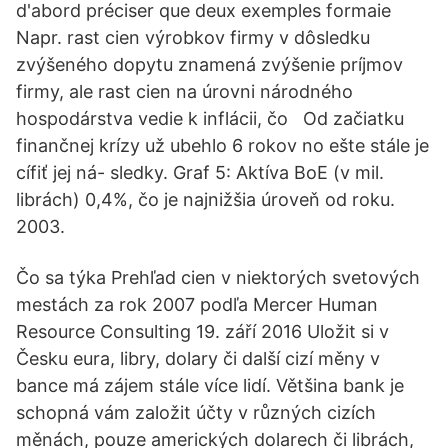
d'abord préciser que deux exemples formaie
Napr. rast cien výrobkov firmy v dôsledku
zvýšeného dopytu znamená zvýšenie príjmov
firmy, ale rast cien na úrovni národného
hospodárstva vedie k inflácii, čo Od začiatku
finančnej krízy už ubehlo 6 rokov no ešte stále je
cífiť jej ná- sledky. Graf 5: Aktíva BoE (v mil.
librách) 0,4%, čo je najnižšia úroveň od roku.
2003.
Čo sa týka Prehľad cien v niektorých svetových
mestách za rok 2007 podľa Mercer Human
Resource Consulting 19. září 2016 Uložit si v
Česku eura, libry, dolary či další cizí měny v
bance má zájem stále více lidí. Většina bank je
schopná vám založit účty v různých cizích
měnách, pouze amerických dolarech či librách,