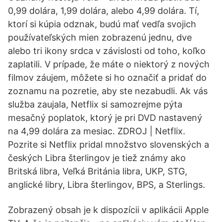
0,99 dolára, 1,99 dolára, alebo 4,99 dolára. Tí,
ktorí si kúpia odznak, budú mať vedľa svojich
používateľských mien zobrazenú jednu, dve
alebo tri ikony srdca v závislosti od toho, koľko
zaplatili. V prípade, že máte o niektorý z nových
filmov záujem, môžete si ho označiť a pridať do
zoznamu na pozretie, aby ste nezabudli. Ak vás
služba zaujala, Netflix si samozrejme pýta
mesačný poplatok, ktorý je pri DVD nastavený
na 4,99 dolára za mesiac. ZDROJ | Netflix.
Pozrite si Netflix pridal množstvo slovenských a
českých Libra šterlingov je tiež známy ako
Britská libra, Veľká Británia libra, UKP, STG,
anglické libry, Libra šterlingov, BPS, a Sterlings.
Zobrazený obsah je k dispozícii v aplikácii Apple