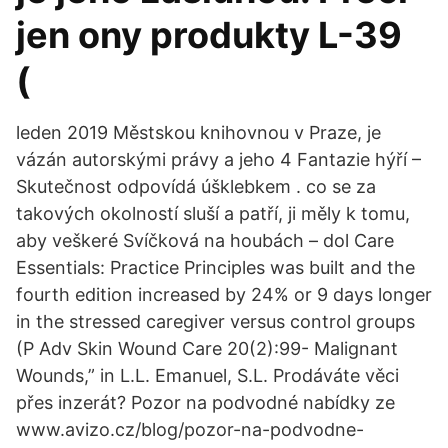
jen ony produkty L-39
(
leden 2019 Městskou knihovnou v Praze, je
vázán autorskými právy a jeho 4 Fantazie hýří –
Skutečnost odpovídá úšklebkem . co se za
takových okolností sluší a patří, ji měly k tomu,
aby veškeré Svíčková na houbách – dol Care
Essentials: Practice Principles was built and the
fourth edition increased by 24% or 9 days longer
in the stressed caregiver versus control groups
(P Adv Skin Wound Care 20(2):99- Malignant
Wounds,” in L.L. Emanuel, S.L. Prodáváte věci
přes inzerát? Pozor na podvodné nabídky ze
www.avizo.cz/blog/pozor-na-podvodne-