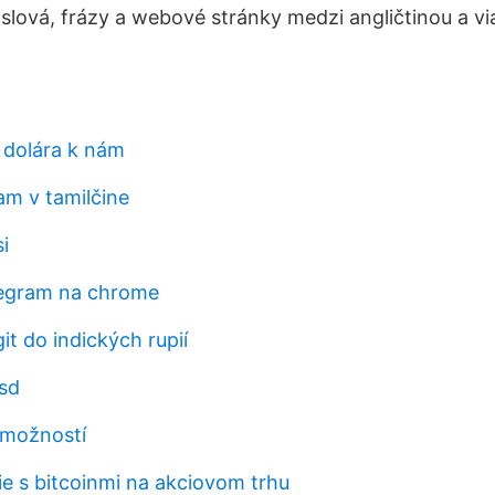
 slová, frázy a webové stránky medzi angličtinou a v
 dolára k nám
am v tamilčine
i
legram na chrome
git do indických rupií
sd
možností
 s bitcoinmi na akciovom trhu