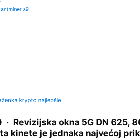
y
 antminer s9
ženka krypto najlepšie
 · Revizijska okna 5G DN 625, 8
ita kinete je jednaka najvećoj prik