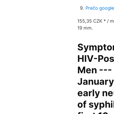
Prečo google
155,35 CZK * / m
19 mm.
Symptom
HIV-Pos
Men --- 
January
early ne
of syphi