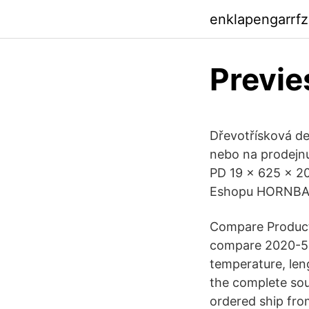
enklapengarrf
Previe
Dřevotřísková d
nebo na prodejnu
PD 19 x 625 x 2
Eshopu HORNBA
Compare Products
compare 2020-5-2
temperature, len
the complete sou
ordered ship fro