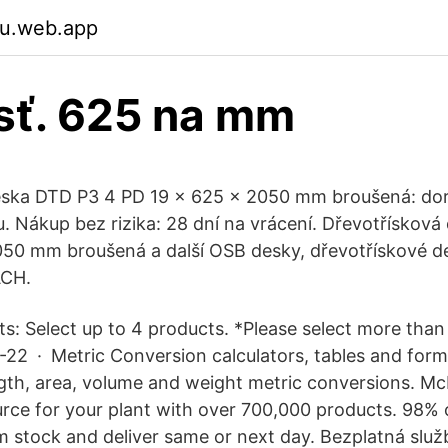
zu.web.app
sť. 625 na mm
eska DTD P3 4 PD 19 x 625 x 2050 mm broušená: do
. Nákup bez rizika: 28 dní na vrácení. Dřevotřískov
050 mm broušená a další OSB desky, dřevotřískové 
CH.
: Select up to 4 products. *Please select more than
2 · Metric Conversion calculators, tables and form
gth, area, volume and weight metric conversions. Mc
rce for your plant with over 700,000 products. 98% 
m stock and deliver same or next day. Bezplatná slu