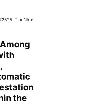
72525. Tloušťka:
s Among
with
,
tomatic
festation
hin the