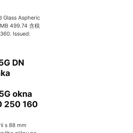
 Glass Aspheric
RMB 499.74 含税
360. Issued:
 5G DN
aka
 5G okna
0 250 160
ii s 88 mm