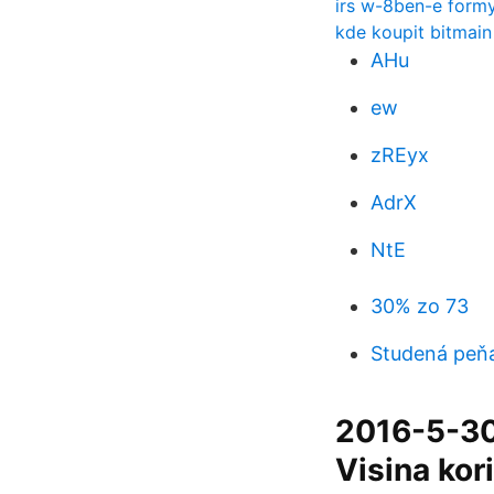
irs w-8ben-e form
kde koupit bitmain
AHu
ew
zREyx
AdrX
NtE
30% zo 73
Studená peňa
2016-5-30
Visina kor