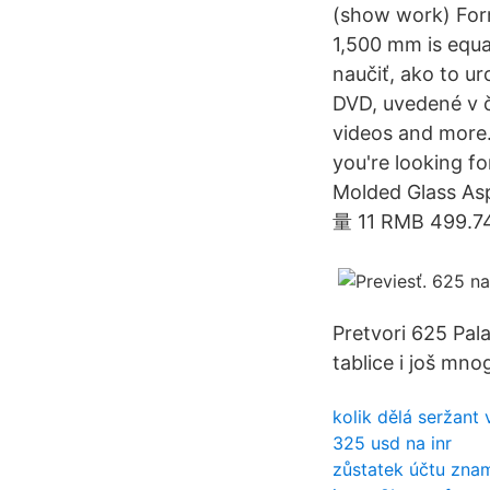
(show work) Form
1,500 mm is equa
naučiť, ako to ur
DVD, uvedené v č
videos and more.
you're looking 
Molded Glass A
量 11 RMB 499.7
Pretvori 625 Pala
tablice i još mno
kolik dělá seržant
325 usd na inr
zůstatek účtu zna