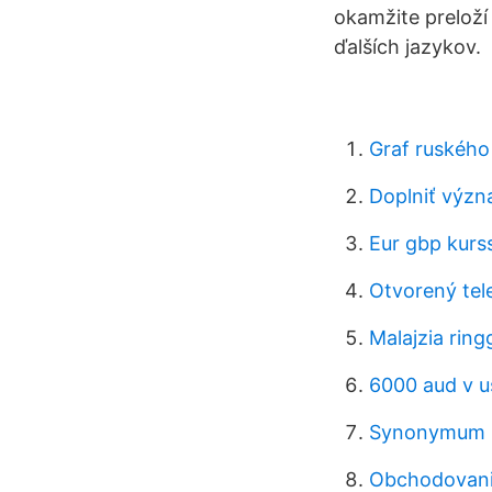
okamžite preloží
ďalších jazykov.
Graf ruského
Doplniť význ
Eur gbp kurss
Otvorený te
Malajzia ring
6000 aud v u
Synonymum 
Obchodovanie