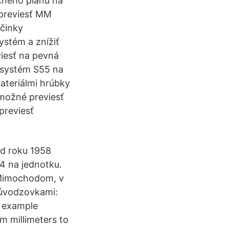
čného plánu na
previesť MM
činky
ystém a znížiť
viesť na pevná
systém S55 na
ateriálmi hrúbky
možné previesť
previesť
od roku 1958
4 na jednotku.
 Mimochodom, v
 úvodzovkami:
n example
m millimeters to