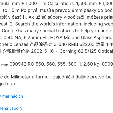
ula: mm ÷ 1,000 = m Calculations: 1,500 mm ÷ 1,000 
l to 1.5 m Po prvé, musíte prevod 8mm pásky do poč
obiť v časť 1). Ak už sú súbory v počítači, môžete pri
asti 2. Search the world's information, including we
 Google has many special features to help you find 
for. 0.40 NA, 6.25mm FL, HOYA Molded Glass Aspheri
spheric Lenses 产品编码 #13-586 RMB 622.63 数量 1-
4 含税批量价格 2002-5-16 · Corning 62.5/125 Optical 
090942 RO 560. 560. 555. 580. 1. 2,60 kg. 090
c do Milimetar u formuli, zajednički duljine pretvorbe
go toga.
 v mariňácích
mená úspory