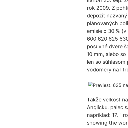
kanón 25. sep. 2
rok 2009. Z poh
depozit nazvaný
plánovaných poli
emisie o 30 % (v
600 620 625 63
posuvné dvere ša
10 mm, alebo so 
len so súhlasom 
vodomery na litr
Takže veľkosť n
Anglicku, palec 
napríklad: 17. " 
showing the work