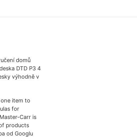
ručení domů
á deska DTD P3 4
desky výhodně v
 one item to
ulas for
Master-Carr is
of products
žba od Googlu