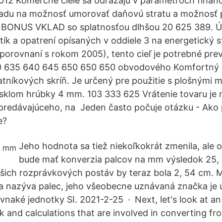
012 Komerčné ciele sa odrážajú v parametroch finan
ľadu na možnosť umorovať daňovú stratu a možnosť 
 BONUS VKLAD so splatnosťou dlhšou 20 625 389. Ú
tík a opatrení opísaných v oddiele 3 na energetický s
 porovnaní s rokom 2005), tento cieľ je potrebné pre
0 635 640 645 650 650 650 obvodového Komfortný 
tníkových skríň. Je určený pre použitie s plošnými m
sklom hrúbky 4 mm. 103 333 625 Vrátenie tovaru je 
predávajúceho, na Jeden často počuje otázku - Ako 
e?
Jeho hodnota sa tiež niekoľkokrát zmenila, ale 
bude mať konverzia palcov na mm výsledok 25, 
ašich rozprávkových postáv by teraz bola 2, 54 cm.
sa nazýva palec, jeho všeobecne uznávaná značka je
rovnaké jednotky SI. 2021-2-25 · Next, let's look at a
 and calculations that are involved in converting fro