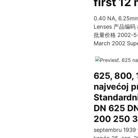
first 12
0.40 NA, 6.25mm
Lenses 产品编码 #
批量价格 2002-5-16 ·
March 2002 Supe
625, 800, 
najvećoj pr
Standardni
DN 625 DN
200 250 3
septembru 1939 