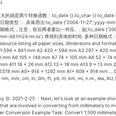
).
的就是两个转换函数：to_date (),to_char () to_dat
：. 具体用法:to_date ('2004-11-27','yyyy-m
式，注意，前后两者要以一对应。. 如;to_date ('2004
yyy-mm-dd hh24:mi:ss') 将得到具体的时间. 多种日期格式：. 
source listing all paper sizes, dimensions and forma
A1 594 × 841 mm A2 420 × 594 mm A3 297 × 420 mm
0 mm A6 105 × 148 mm A7 74 × 105 mm A8 52 × 74 
mm A11 18 × 26 mm A12 13 × 18 mm A13 9 × 13 mm 2
2378 mm A0+ 914 × 1292 mm A1+ 609 × 914 mm … D
nm, mm, cm, in, dm, ft, yd, m, km, mi, n.m., lea, AU, 
ky SI. 2021-2-25 · Next, let's look at an example sh
 that are involved in converting from millimeters to 
ter Conversion Example Task: Convert 1,500 millimet