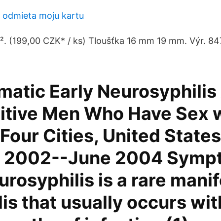
 odmieta moju kartu
². (199,00 CZK* / ks) Tloušťka 16 mm 19 mm. Výr. 84
atic Early Neurosyphili
itive Men Who Have Sex 
Four Cities, United States
 2002--June 2004 Symp
urosyphilis is a rare mani
lis that usually occurs wit