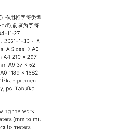
e () 作用将字符类型
m-dd'),前者为字符
-11-27
2021-1-30 · A
ts. A Sizes → A0
 A4 210 × 297
mm A9 37 × 52
A0 1189 × 1682
ĺžka - premen
ly, pc. Tabuľka
owing the work
meters (mm to m).
ers to meters