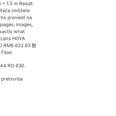
= 1.5 m Result:
ítača (môžete
amo previesť na
bpages, images,
exactly what
c Lens HOYA
10 RMB 622.63 数
Fiber.
944 RO 630.
, pretvorba