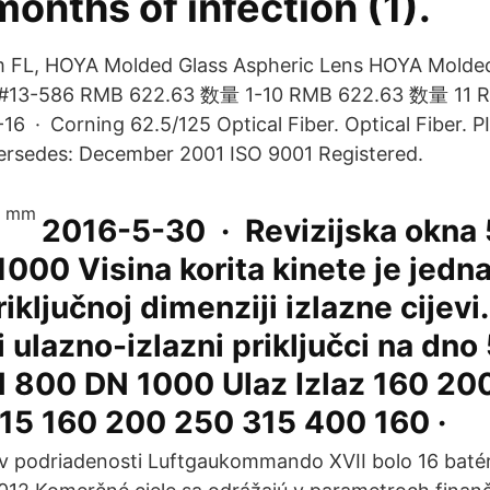
 months of infection (1).
 FL, HOYA Molded Glass Aspheric Lens HOYA Molded
13-586 RMB 622.63 数量 1-10 RMB 622.63 数量 11 
 Corning 62.5/125 Optical Fiber. Optical Fiber. PI
rsedes: December 2001 ISO 9001 Registered.
2016-5-30 · Revizijska okna
1000 Visina korita kinete je jedn
iključnoj dimenziji izlazne cijevi.
 ulazno-izlazni priključci na dno
 800 DN 1000 Ulaz Izlaz 160 20
15 160 200 250 315 400 160 ·
v podriadenosti Luftgaukommando XVII bolo 16 batér